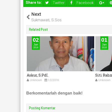
Share to:
Twitter
Facebook
Next
Sukmawati, S.Sos.
Related Post
02
01
Jan
Jan
2016
2016
Askur, S.PdI.
Siti Rahm
Unknown
1/2/2016
Unknown
Berkomentarlah dengan baik!
Posting Komentar