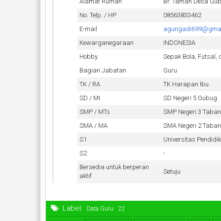
Alamat Rumah
Br. Taman Desa Gu
No. Telp. / HP
08563833462
E-mail
agungadi699@gmai
Kewarganegaraan
INDONESIA
Hobby
Sepak Bola, Futsal,
Bagian Jabatan
Guru
TK / RA
TK Harapan Ibu
SD / MI
SD Negeri 5 Gubug
SMP / MTs
SMP Negeri 3 Taba
SMA / MA
SMA Negeri 2 Taba
S1
Universitas Pendid
S2
-
Bersedia untuk berperan
Setuju
aktif
Label:
Data Guru