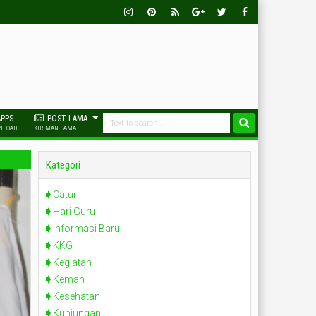
Insta
Pinter
Rss
Goog
Twitt
Face
Gra
Est
Le-
Er
Book
M
Plus
APPS
POST LAMA
NLOAD
KIRIMAN LAMA
Kategori
Catur
Hari Guru
Informasi Baru
KKG
Kegiatan
Kemah
Kesehatan
Kunjungan