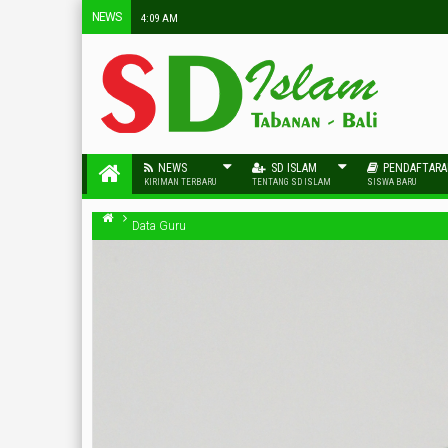
NEWS
4:09 AM
NEWS
SD ISLAM
PENDAFTAR
KIRIMAN TERBARU
TENTANG SD ISLAM
SISWA BARU
Data Guru