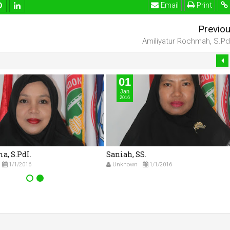
Email
Print
Previo
Amiliyatur Rochmah, S.Pd.
01
Jan
2016
a, S.PdI.
Saniah, SS.
1/1/2016
Unknown
1/1/2016