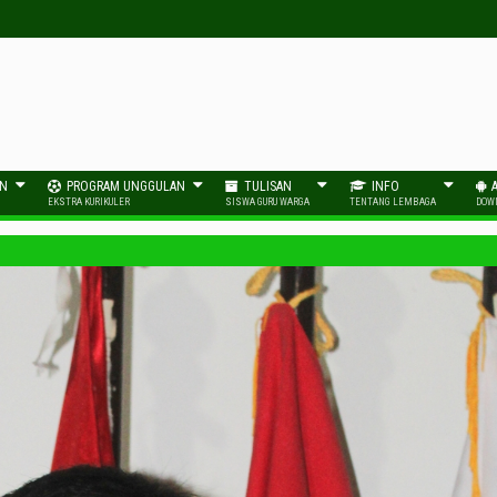
AN
PROGRAM UNGGULAN
TULISAN
INFO
EKSTRA KURIKULER
SISWA GURU WARGA
TENTANG LEMBAGA
DOW