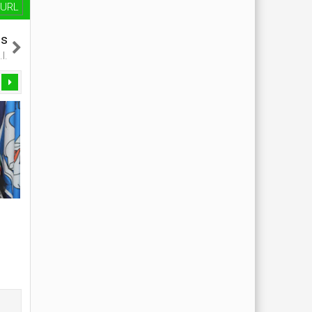
URL
us
I.
01
01
Jan
Jan
2016
2016
Dende Rusidah, S.PdI.
Dra. Siti Hannah
Unknown
1/1/2016
Unknown
1/1/2016