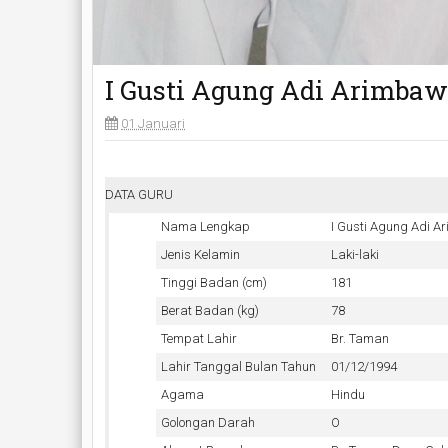
I Gusti Agung Adi Arimbawa
01 Januari
DATA GURU
Nama Lengkap
I Gusti Agung Adi 
Jenis Kelamin
Laki-laki
Tinggi Badan (cm)
181
Berat Badan (kg)
78
Tempat Lahir
Br. Taman
Lahir Tanggal Bulan Tahun
01/12/1994
Agama
Hindu
Golongan Darah
O