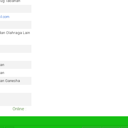
bug Tabanan
l.com
 dan Olahraga Lain
nan
nan
ikan Ganesha
Online :