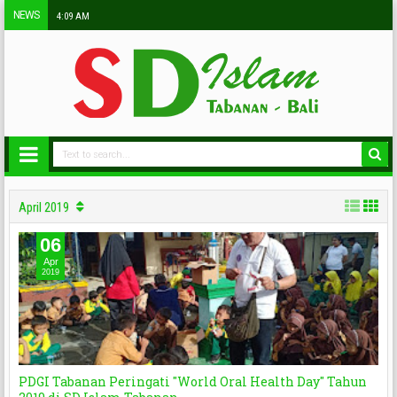
NEWS
4:09 AM
April 2019
06
Apr
2019
PDGI Tabanan Peringati "World Oral Health Day" Tahun