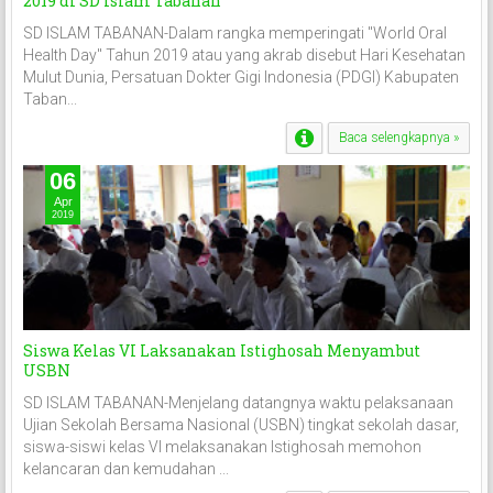
2019 di SD Islam Tabanan
SD ISLAM TABANAN-Dalam rangka memperingati "World Oral
Health Day" Tahun 2019 atau yang akrab disebut Hari Kesehatan
Mulut Dunia, Persatuan Dokter Gigi Indonesia (PDGI) Kabupaten
Taban...
Baca selengkapnya »
06
Apr
2019
Siswa Kelas VI Laksanakan Istighosah Menyambut
USBN
SD ISLAM TABANAN-Menjelang datangnya waktu pelaksanaan
Ujian Sekolah Bersama Nasional (USBN) tingkat sekolah dasar,
siswa-siswi kelas VI melaksanakan Istighosah memohon
kelancaran dan kemudahan ...