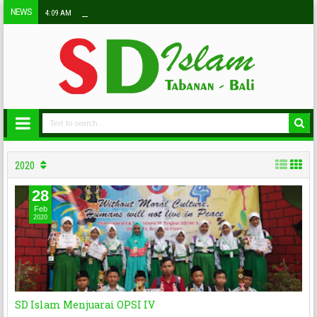
NEWS
4:09 AM
2020
28
Feb
2020
SD Islam Menjuarai OPSI IV