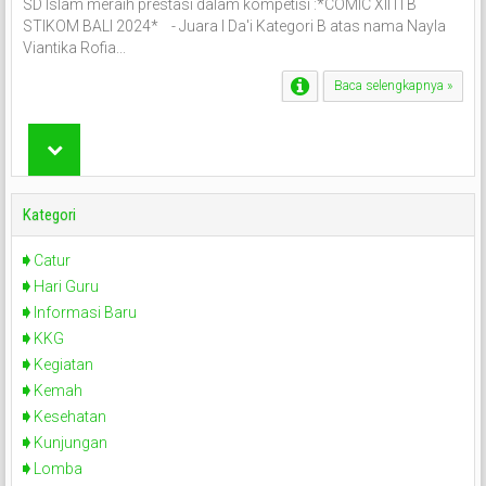
SD Islam meraih prestasi dalam kompetisi :*COMIC XII ITB
STIKOM BALI 2024* - Juara I Da'i Kategori B atas nama Nayla
Viantika Rofia...
Baca selengkapnya »
Kategori
Catur
Hari Guru
Informasi Baru
KKG
Kegiatan
Kemah
Kesehatan
Kunjungan
Lomba