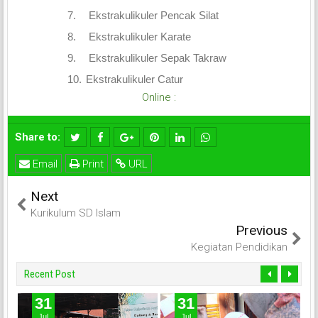
7.
Ekstrakulikuler
Pencak Silat
8.
Ekstrakulikuler
Karate
9.
Ekstrakulikuler
Sepak Takraw
10.
Ekstrakulikuler
Catur
Online :
Share to:
Email
Print
URL
Next
Kurikulum SD Islam
Previous
Kegiatan Pendidikan
Recent Post
31
31
Jul
Jul