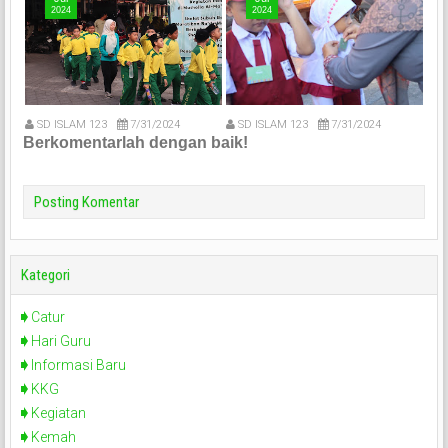
2024
2024
SD ISLAM 123
7/31/2024
SD ISLAM 123
7/31/2024
S
Berkomentarlah dengan baik!
Posting Komentar
Kategori
Catur
Hari Guru
Informasi Baru
KKG
Kegiatan
Kemah