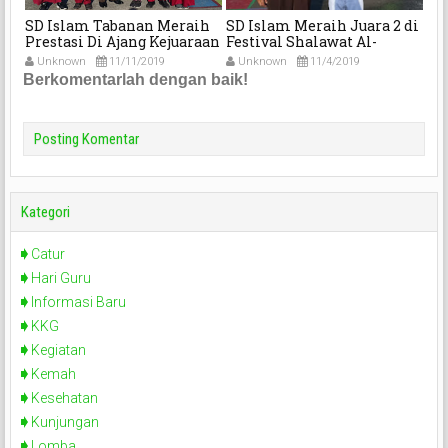
SD Islam Tabanan Meraih
SD Islam Meraih Juara 2 di
SD
ba
Prestasi Di Ajang Kejuaraan
Festival Shalawat Al-
Lo
kat
Karate Lemkari Antar Dojo
Banjari 2019
Ra
Unknown
11/11/2019
Unknown
11/4/2019
U
Se-Kabupaten Tabanan
Ko
Berkomentarlah dengan baik!
Posting Komentar
Kategori
Catur
Hari Guru
Informasi Baru
KKG
Kegiatan
Kemah
Kesehatan
Kunjungan
Lomba