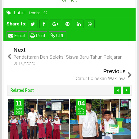
Label:
Lomba
Share to:
Email
Print
URL
Next
Pendaftaran Dan Seleksi Siswa Baru Tahun Pelajaran
2019/2020
Previous
Catur Loloskan Wakilnya
Related Post
11
04
Nov
Nov
2019
2019