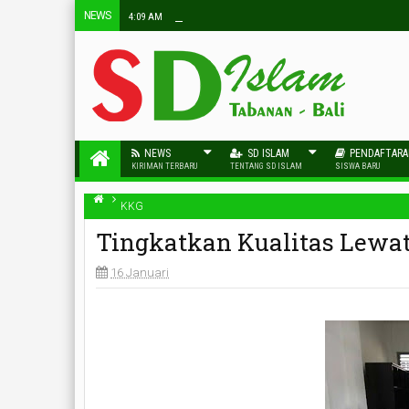
NEWS
4:09 AM
NEWS
SD ISLAM
PENDAFTAR
KIRIMAN TERBARU
TENTANG SD ISLAM
SISWA BARU
KKG
Tingkatkan Kualitas Lewa
16 Januari