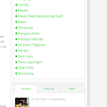
Lomba
Maulid
Maulid Nabi Muhammad SAW
News
Olimpiade
Pengumuman
nan
Prestasi Sekolah
pok
SD Islam Tabanan
h se-
Senam
Seni Lukis
Tenis Lapangan
Ultah PGRI
Workshop
TERBARU
POPULER
ARSIP
31/07/2024 - 0 Comments
mpai