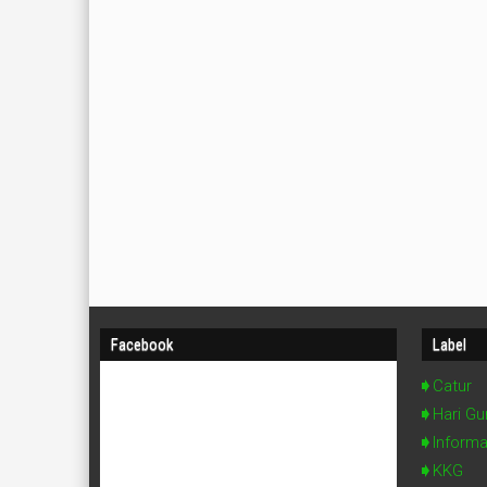
Facebook
Label
Catur
Hari Gu
Informa
KKG