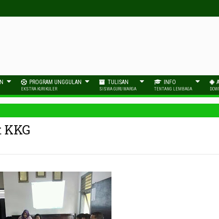
AN
PROGRAM UNGGULAN
TULISAN
INFO
EKSTRA KURIKULER
SISWA GURU WARGA
TENTANG LEMBAGA
DOW
t KKG