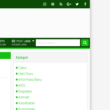
Insta
Pinter
Rss
Goog
Twitt
Face
Gra
Est
Le-
Er
Book
M
Plus
APPS
POST LAMA
NLOAD
KIRIMAN LAMA
Kategori
Catur
Hari Guru
Informasi Baru
KKG
Kegiatan
Kemah
Kesehatan
Kunjungan