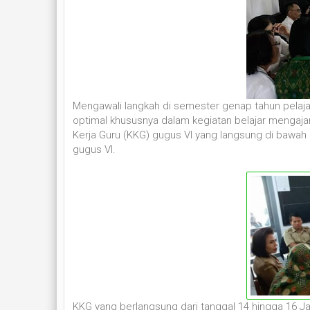
Mengawali langkah di semester genap tahun pelaja
optimal khususnya dalam kegiatan belajar mengaja
Kerja Guru (KKG) gugus VI yang langsung di bawah
gugus VI.
KKG yang berlangsung dari tanggal 14 hingga 16 Jan