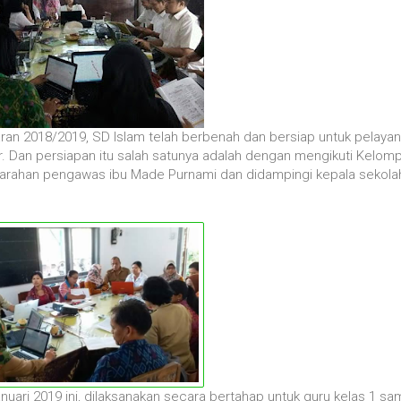
ran 2018/2019, SD Islam telah berbenah dan bersiap untuk pelaya
r. Dan persiapan itu salah satunya adalah dengan mengikuti Kelom
 arahan pengawas ibu Made Purnami dan didampingi kepala sekola
uari 2019 ini, dilaksanakan secara bertahap untuk guru kelas 1 sa