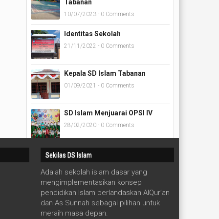
Tabanan
10/07/2023 - 0 Comments
Identitas Sekolah
21/11/2022 - 0 Comments
Kepala SD Islam Tabanan
01/09/2021 - 0 Comments
SD Islam Menjuarai OPSI IV
28/02/2020 - 0 Comments
Sekilas DS Islam
Adalah sekolah islam dasar yang
mengimplementasikan konsep
pendidikan Islam berlandaskan AlQur’an
dan As Sunnah sebagai pilihan untuk
meraih masa depan.